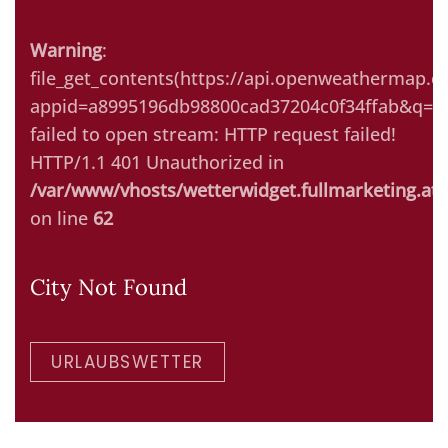
Warning
:
file_get_contents(https://api.openweathermap.or
appid=a8995196db98800cad37204c0f34ffab&q=Ki
failed to open stream: HTTP request failed!
HTTP/1.1 401 Unauthorized in
/var/www/vhosts/wetterwidget.fullmarketing.at/
on line
62
City Not Found
URLAUBSWETTER