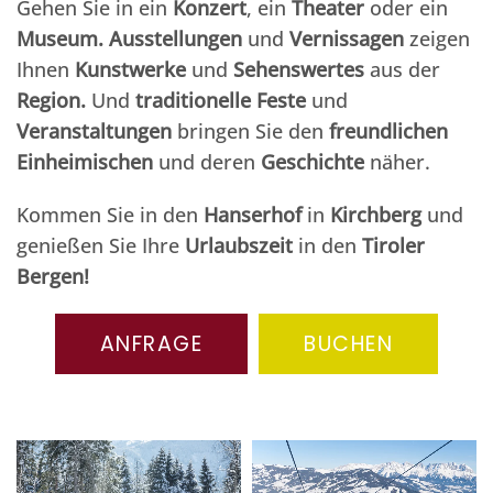
Gehen Sie in ein
Konzert
, ein
Theater
oder ein
Museum.
Ausstellungen
und
Vernissagen
zeigen
Ihnen
Kunstwerke
und
Sehenswertes
aus der
Region.
Und
traditionelle
Feste
und
Veranstaltungen
bringen Sie den
freundlichen
Einheimischen
und deren
Geschichte
näher.
Kommen Sie in den
Hanserhof
in
Kirchberg
und
genießen Sie Ihre
Urlaubszeit
in den
Tiroler
Bergen!
ANFRAGE
BUCHEN