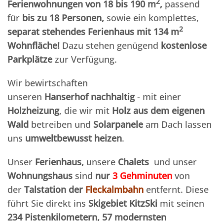
2
Ferienwohnungen
von 18 bis 190 m
,
passend
für
bis zu 18 Personen,
sowie ein komplettes,
2
separat stehendes Ferienhaus mit 134 m
Wohnfläche!
Dazu stehen genügend
kostenlose
Parkplätze
zur Verfügung.
Wir bewirtschaften
unseren
Hanserhof
nachhaltig
- mit einer
Holzheizung
, die wir mit
Holz aus dem eigenen
Wald
betreiben und
Solarpanele
am Dach lassen
uns
umweltbewusst
heizen
.
Unser
Ferienhaus,
unsere
Chalets
und unser
Wohnungshaus
sind
nur
3 Gehminuten
von
der
Talstation der
Fleckalmbahn
entfernt. Diese
führt Sie direkt ins
Skigebiet KitzSki
mit seinen
234 Pistenkilometern, 57 modernsten