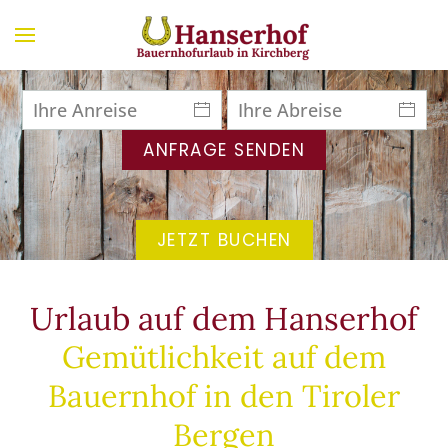
Zum Hauptinhalt springen
Auch modern im
Zuhaus
ANFRAGE SENDEN
JETZT BUCHEN
Urlaub auf dem Hanserhof
Gemütlichkeit auf dem
Bauernhof in den Tiroler
Bergen