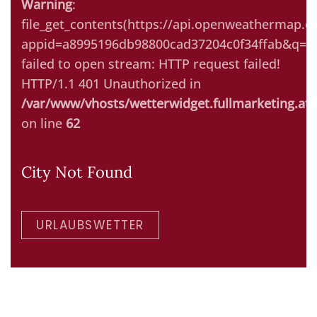
Warning
:
file_get_contents(https://api.openweathermap.or
appid=a8995196db98800cad37204c0f34ffab&q=Ki
failed to open stream: HTTP request failed!
HTTP/1.1 401 Unauthorized in
/var/www/vhosts/wetterwidget.fullmarketing.at/
on line
62
City Not Found
URLAUBSWETTER