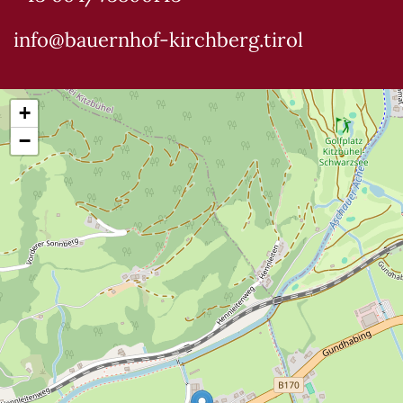
info@bauernhof-kirchberg.tirol
+
−