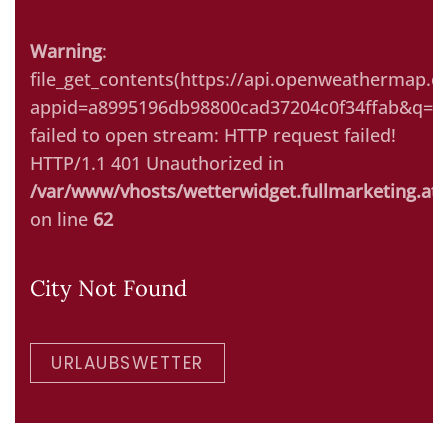
Warning
:
file_get_contents(https://api.openweathermap.or
appid=a8995196db98800cad37204c0f34ffab&q=Ki
failed to open stream: HTTP request failed!
HTTP/1.1 401 Unauthorized in
/var/www/vhosts/wetterwidget.fullmarketing.at/
on line
62
City Not Found
URLAUBSWETTER