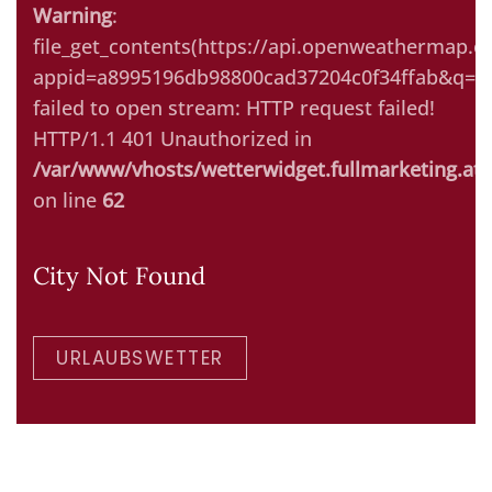
Warning
:
file_get_contents(https://api.openweathermap.or
appid=a8995196db98800cad37204c0f34ffab&q=Ki
failed to open stream: HTTP request failed!
HTTP/1.1 401 Unauthorized in
/var/www/vhosts/wetterwidget.fullmarketing.at/
on line
62
City Not Found
URLAUBSWETTER