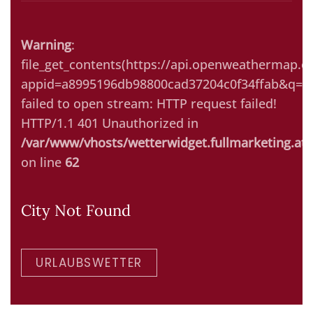
Warning
:
file_get_contents(https://api.openweathermap.or
appid=a8995196db98800cad37204c0f34ffab&q=Ki
failed to open stream: HTTP request failed!
HTTP/1.1 401 Unauthorized in
/var/www/vhosts/wetterwidget.fullmarketing.at/
on line
62
City Not Found
URLAUBSWETTER